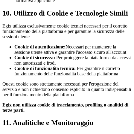
normativa applicabile
10. Utilizzo di Cookie e Tecnologie Simili
Egix utilizza esclusivamente cookie tecnici necessari per il corretto
funzionamento della piattaforma e per garantire la sicurezza delle
sessioni utente.
Cookie di autenticazione:
Necessari per mantenere la
sessione utente attiva e garantire l'accesso sicuro all'account
Cookie di sicurezza:
Per proteggere la piattaforma da accessi
non autorizzati e frodi
Cookie di funzionalità tecnica:
Per garantire il corretto
funzionamento delle funzionalità base della piattaforma
Questi cookie sono strettamente necessari per l'erogazione del
servizio e non richiedono consenso esplicito in quanto indispensabili
per il funzionamento della piattaforma.
Egix non utilizza cookie di tracciamento, profiling o analitici di
terze parti.
11. Analitiche e Monitoraggio