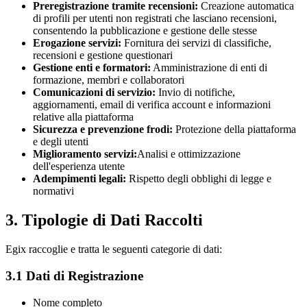
Preregistrazione tramite recensioni:
Creazione automatica
di profili per utenti non registrati che lasciano recensioni,
consentendo la pubblicazione e gestione delle stesse
Erogazione servizi:
Fornitura dei servizi di classifiche,
recensioni e gestione questionari
Gestione enti e formatori:
Amministrazione di enti di
formazione, membri e collaboratori
Comunicazioni di servizio:
Invio di notifiche,
aggiornamenti, email di verifica account e informazioni
relative alla piattaforma
Sicurezza e prevenzione frodi:
Protezione della piattaforma
e degli utenti
Miglioramento servizi:
Analisi e ottimizzazione
dell'esperienza utente
Adempimenti legali:
Rispetto degli obblighi di legge e
normativi
3. Tipologie di Dati Raccolti
Egix raccoglie e tratta le seguenti categorie di dati:
3.1 Dati di Registrazione
Nome completo