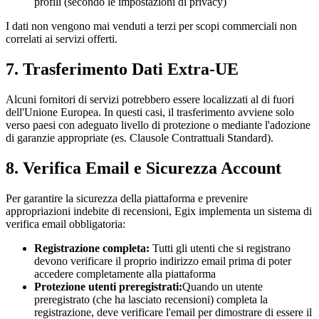
profili (secondo le impostazioni di privacy)
I dati non vengono mai venduti a terzi per scopi commerciali non
correlati ai servizi offerti.
7. Trasferimento Dati Extra-UE
Alcuni fornitori di servizi potrebbero essere localizzati al di fuori
dell'Unione Europea. In questi casi, il trasferimento avviene solo
verso paesi con adeguato livello di protezione o mediante l'adozione
di garanzie appropriate (es. Clausole Contrattuali Standard).
8. Verifica Email e Sicurezza Account
Per garantire la sicurezza della piattaforma e prevenire
appropriazioni indebite di recensioni, Egix implementa un sistema di
verifica email obbligatoria:
Registrazione completa:
Tutti gli utenti che si registrano
devono verificare il proprio indirizzo email prima di poter
accedere completamente alla piattaforma
Protezione utenti preregistrati:
Quando un utente
preregistrato (che ha lasciato recensioni) completa la
registrazione, deve verificare l'email per dimostrare di essere il