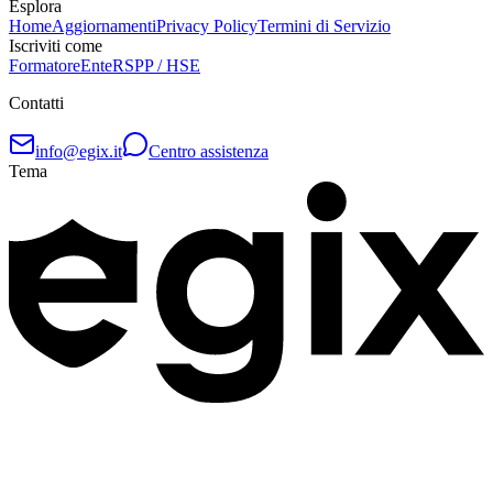
Esplora
Home
Aggiornamenti
Privacy Policy
Termini di Servizio
Iscriviti come
Formatore
Ente
RSPP / HSE
Contatti
info@egix.it
Centro assistenza
Tema