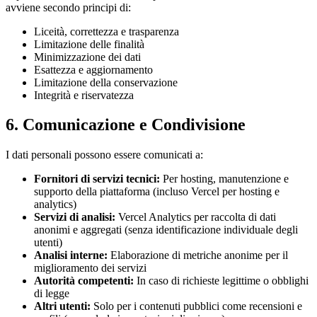
avviene secondo principi di:
Liceità, correttezza e trasparenza
Limitazione delle finalità
Minimizzazione dei dati
Esattezza e aggiornamento
Limitazione della conservazione
Integrità e riservatezza
6. Comunicazione e Condivisione
I dati personali possono essere comunicati a:
Fornitori di servizi tecnici:
Per hosting, manutenzione e
supporto della piattaforma (incluso Vercel per hosting e
analytics)
Servizi di analisi:
Vercel Analytics per raccolta di dati
anonimi e aggregati (senza identificazione individuale degli
utenti)
Analisi interne:
Elaborazione di metriche anonime per il
miglioramento dei servizi
Autorità competenti:
In caso di richieste legittime o obblighi
di legge
Altri utenti:
Solo per i contenuti pubblici come recensioni e