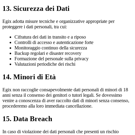
13. Sicurezza dei Dati
Egix adotta misure tecniche e organizzative appropriate per
proteggere i dati personali, tra cui:
Cifratura dei dati in transito e a riposo
Controlli di accesso e autenticazione forte
Monitoraggio continuo della sicurezza
Backup regolari e disaster recovery
Formazione del personale sulla privacy
Valutazioni periodiche dei rischi
14. Minori di Età
Egix non raccoglie consapevolmente dati personali di minori di 18
anni senza il consenso dei genitori o tutori legali. Se dovessimo
venire a conoscenza di aver raccolto dati di minori senza consenso,
procederemo alla loro immediata cancellazione.
15. Data Breach
In caso di violazione dei dati personali che presenti un rischio